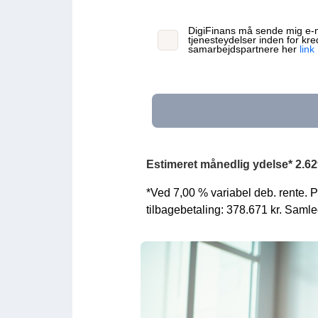
DigiFinans må sende mig e-m
tjenesteydelser inden for kr
samarbejdspartnere her
link
Estimeret månedlig ydelse* 2.629
*Ved 7,00 % variabel deb. rente. 
tilbagebetaling: 378.671 kr. Samle