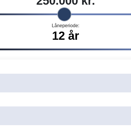
Låneperiode:
Indtast venligst din e-mail.
Indtast venligst dit telefonnummer.