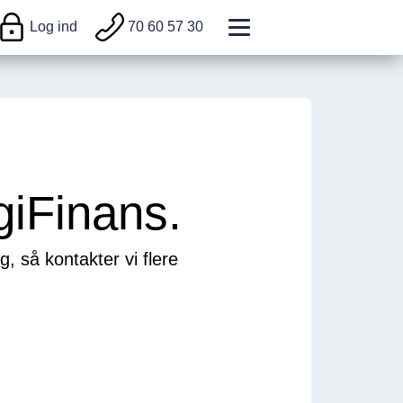
Log ind
70 60 57 30
giFinans.
, så kontakter vi flere