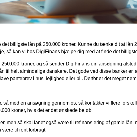
 det billigste lån på 250.000 kroner. Kunne du tænke dit at lån 2
edje, så kan vi hos DigiFinans hjælpe dig med at finde det billigs
50.000 kroner, og så sender DigiFinans din ansøgning afsted til
n til helt almindelige danskere. Det gode ved disse banker er, a
ave pantebrev i hus, lejlighed eller bil. Derfor er det meget nemme
 så med en ansøgning gennem os, så kontakter vi flere forskell
0.000 kroner, hvis det er det ønskede beløb.
ner, men så skal lånet også være til refinansiering af gamle lån,
være til rent forbrugt.