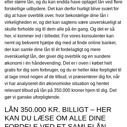
eller større lån, og du kan endda have optaget lån ved flere
forskellige udbydere. Det kan derfor hurtigt blive svært for
dig at have overblik over, hvor bekostelige dine lån i
virkeligheden er, og det kan sagtens være uoverskueligt at
skulle forholde sig til dem alle på én gang. Og det er så
her, vi kommer ind i billedet. For vores konsulenter kan
nemt og bekvemt hjælpe dig med at finde online banker,
der kan samle dine lån til ét fordelagtigt og mere
overskueligt lån, der giver dig overblik og en sundere
økonomi i én håndevending. Det er i oven i købet helt
gratis for dig som forbruger, og du er heller ikke forpligtet til
at tage imod nogen af de tilbud, vi præsenterer dig for, når
vi har analyseret din økonomiske situation og hentet
relevant tilbud på lån på 350.000 kroner hjem til dig. Det
gør vi ganske uforpligtende.
LÅN 350.000 KR. BILLIGT – HER
KAN DU LÆSE OM ALLE DINE
FORDELE VED ET SAMLELÅN