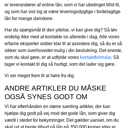
er leverandører af online lån, som vi har ubetinget tillid til,
og som har vist sig at være leveringsdygtige i fordelagtige
lån for mange danskere.
Har du spørgsmål til den ydelse, vi kan give dig? Så tøv
endelig ikke med at kontakte os allerede i dag. Alle vores
erfarne eksperter sidder klar til at assistere dig, så du er så
sikker som overhovedet mulig i din beslutning. Det eneste,
som du skal gøre, er at udfylde vores
kontaktformular
. Så
tager vi kontakt til dig så hurtigt, som det lader sig gøre.
Vi ser meget frem til at høre fra dig.
ANDRE ARTIKLER DU MÅSKE
OGSÅ SYNES GODT OM
Vi har efterhånden en større samling artikler, der kan
hjælpe dig godt på vej mod det gode lån, som giver dig
værdi i stedet for bekymringer. Det gælder uanset, om du
skal ud at hente tilbud på lån på 350.000 kroner eller er