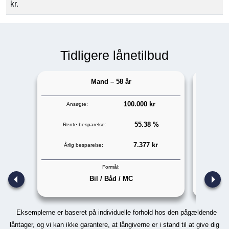
kr.
Tidligere lånetilbud
Mand – 58 år
100.000 kr
Ansøgte:
An
55.38 %
Rente besparelse:
Rent
7.377 kr
Årlig besparelse:
Årli
Formål:
Bil / Båd / MC
Eksemplerne er baseret på individuelle forhold hos den pågældende
låntager, og vi kan ikke garantere, at långiverne er i stand til at give dig