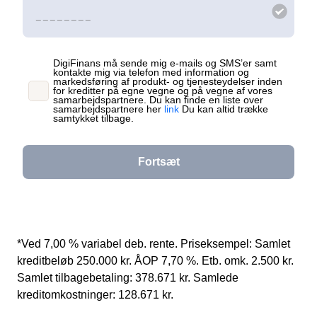
Indtast venligst dit telefonnummer.
DigiFinans må sende mig e-mails og SMS’er samt
kontakte mig via telefon med information og
markedsføring af produkt- og tjenesteydelser inden
for kreditter på egne vegne og på vegne af vores
samarbejdspartnere. Du kan finde en liste over
samarbejdspartnere her
link
Du kan altid trække
samtykket tilbage.
Fortsæt
Estimeret månedlig ydelse* 2.629 kr.
*Ved 7,00 % variabel deb. rente. Priseksempel: Samlet
kreditbeløb 250.000 kr. ÅOP 7,70 %. Etb. omk. 2.500 kr.
Samlet tilbagebetaling: 378.671 kr. Samlede
kreditomkostninger: 128.671 kr.