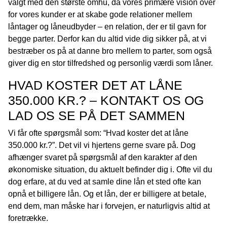
valgt med den største omhu, da vores primære vision over
for vores kunder er at skabe gode relationer mellem
låntager og låneudbyder – en relation, der er til gavn for
begge parter. Derfor kan du altid vide dig sikker på, at vi
bestræber os på at danne bro mellem to parter, som også
giver dig en stor tilfredshed og personlig værdi som låner.
HVAD KOSTER DET AT LÅNE
350.000 KR.? – KONTAKT OS OG
LAD OS SE PÅ DET SAMMEN
Vi får ofte spørgsmål som: “Hvad koster det at låne
350.000 kr.?”. Det vil vi hjertens gerne svare på. Dog
afhænger svaret på spørgsmål af den karakter af den
økonomiske situation, du aktuelt befinder dig i. Ofte vil du
dog erfare, at du ved at samle dine lån et sted ofte kan
opnå et billigere lån. Og et lån, der er billigere at betale,
end dem, man måske har i forvejen, er naturligvis altid at
foretrække.