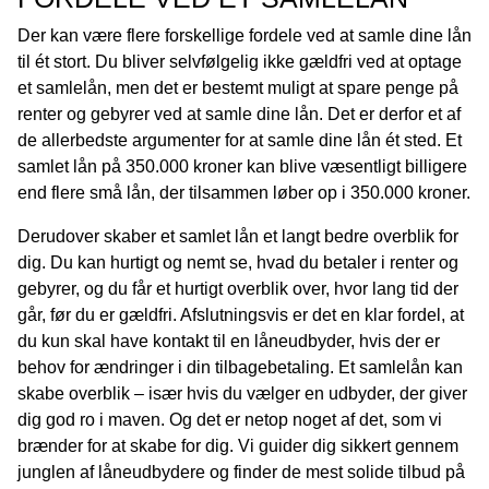
Der kan være flere forskellige fordele ved at samle dine lån
til ét stort. Du bliver selvfølgelig ikke gældfri ved at optage
et samlelån, men det er bestemt muligt at spare penge på
renter og gebyrer ved at samle dine lån. Det er derfor et af
de allerbedste argumenter for at samle dine lån ét sted. Et
samlet lån på 350.000 kroner kan blive væsentligt billigere
end flere små lån, der tilsammen løber op i 350.000 kroner.
Derudover skaber et samlet lån et langt bedre overblik for
dig. Du kan hurtigt og nemt se, hvad du betaler i renter og
gebyrer, og du får et hurtigt overblik over, hvor lang tid der
går, før du er gældfri. Afslutningsvis er det en klar fordel, at
du kun skal have kontakt til en låneudbyder, hvis der er
behov for ændringer i din tilbagebetaling. Et samlelån kan
skabe overblik – især hvis du vælger en udbyder, der giver
dig god ro i maven. Og det er netop noget af det, som vi
brænder for at skabe for dig. Vi guider dig sikkert gennem
junglen af låneudbydere og finder de mest solide tilbud på