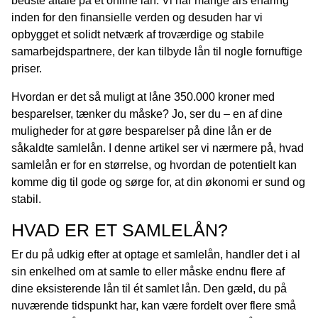
bedste aftale på et online lån. Vi har mange års erfaring
inden for den finansielle verden og desuden har vi
opbygget et solidt netværk af troværdige og stabile
samarbejdspartnere, der kan tilbyde lån til nogle fornuftige
priser.
Hvordan er det så muligt at låne 350.000 kroner med
besparelser, tænker du måske? Jo, ser du – en af dine
muligheder for at gøre besparelser på dine lån er de
såkaldte samlelån. I denne artikel ser vi nærmere på, hvad
samlelån er for en størrelse, og hvordan de potentielt kan
komme dig til gode og sørge for, at din økonomi er sund og
stabil.
HVAD ER ET SAMLELÅN?
Er du på udkig efter at optage et samlelån, handler det i al
sin enkelhed om at samle to eller måske endnu flere af
dine eksisterende lån til ét samlet lån. Den gæld, du på
nuværende tidspunkt har, kan være fordelt over flere små