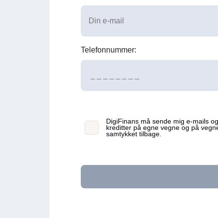
Telefonnummer:
DigiFinans må sende mig e-mails og 
kreditter på egne vegne og på vegn
samtykket tilbage.
Estimeret månedlig ydelse* 2.629 kr.