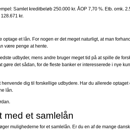
empel: Samlet kreditbeløb 250.000 kr. ÅOP 7,70 %. Etb. omk. 2.5
 128.671 kr.
re optage et lån. For nogen er det meget naturligt, at man forhan
an være penge at hente.
edste udbyder, mens andre bruger meget tid på at spille de fo
gøre det sådan, for de fleste banker er interesserede i nye ku
t henvende dig til forskellige udbydere. Har du allerede optaget 
ne lån.
rdan.
gt med et samlelån
rsøger mulighederne for et samlelån. Er du en af de mange dansk