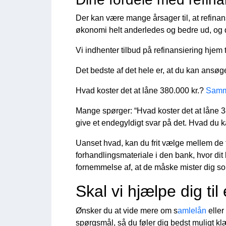
Der kan være mange årsager til, at refinans
økonomi helt anderledes og bedre ud, og der
Vi indhenter tilbud på refinansiering hjem t
Det bedste af det hele er, at du kan ansøge 
Hvad koster det at låne 380.000 kr.?
Samme
Mange spørger: “Hvad koster det at låne 380
give et endegyldigt svar på det. Hvad du k
Uanset hvad, kan du frit vælge mellem de t
forhandlingsmateriale i den bank, hvor dit
fornemmelse af, at de måske mister dig som
Skal vi hjælpe dig til
Ønsker du at vide mere om s
amlelån
eller
spørgsmål, så du føler dig bedst muligt klæd