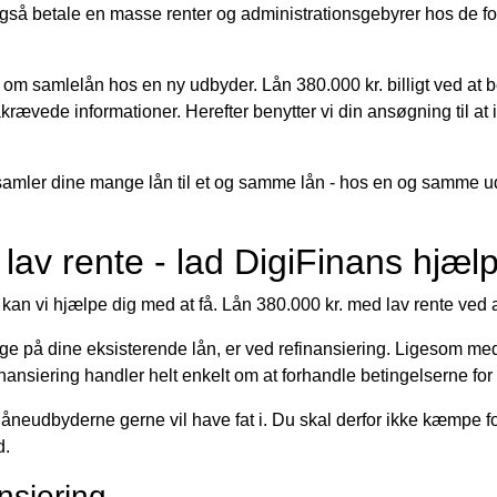
 også betale en masse renter og administrationsgebyrer hos de fo
m samlelån hos en ny udbyder. Lån 380.000 kr. billigt ved at b
krævede informationer. Herefter benytter vi din ansøgning til at
u samler dine mange lån til et og samme lån - hos en og samme 
lav rente - lad DigiFinans hjæl
 kan vi hjælpe dig med at få. Lån 380.000 kr. med lav rente ved at 
 på dine eksisterende lån, er ved refinansiering. Ligesom med
inansiering handler helt enkelt om at forhandle betingelserne for 
låneudbyderne gerne vil have fat i. Du skal derfor ikke kæmpe 
d.
nsiering