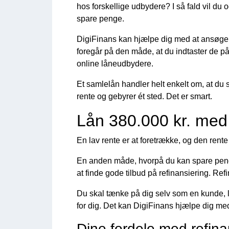
hos forskellige udbydere? I så fald vil du
spare penge.
DigiFinans kan hjælpe dig med at ansøge o
foregår på den måde, at du indtaster de på
online låneudbydere.
Et samlelån handler helt enkelt om, at d
rente og gebyrer ét sted. Det er smart.
Lån 380.000 kr. med 
En lav rente er at foretrække, og den rente
En anden måde, hvorpå du kan spare penge
at finde gode tilbud på refinansiering. Ref
Du skal tænke på dig selv som en kunde, 
for dig. Det kan DigiFinans hjælpe dig me
Dine fordele med refina