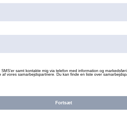
Indtast venligst din e-mail.
Indtast venligst dit telefonnummer.
SMS’er samt kontakte mig via telefon med information og markedsførin
e af vores samarbejdspartnere. Du kan finde en liste over samarbejds
Fortsæt