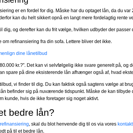
iering er en fordel for dig. Måske har du optaget lån, da du var 
for kan du helt sikkert opnå en langt mere fordelagtig rente ved
il dig, og derefter kan du frit vælge, hvilken udbyder der passer 
om refinansiering fra din sofa. Lettere bliver det ikke.
nlign dine lånetilbud
.000 kr.?”. Det kan vi selvfølgelig ikke svare generelt på, og d
an spare på dine eksisterende lån afhænger også af, hvad eksterne
ilbud, vi finder til dig. Du kan faktisk også sagtens vælge at b
 lån befinder sig på nuværende tidspunkt. Måske de kan tilbyde di
 kunde, hvis de ikke foretager sig noget aktivt.
 et bedre lån?
refinansiering
, skal du blot henvende dig til os via vores
kontakt
t på til et bedre lån.