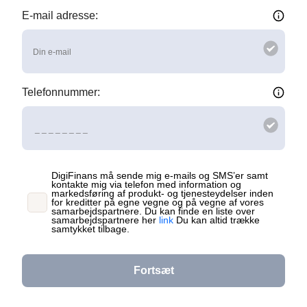
E-mail adresse:
Indtast venligst din e-mail.
Telefonnummer:
Indtast venligst dit telefonnummer.
DigiFinans må sende mig e-mails og SMS’er samt
kontakte mig via telefon med information og
markedsføring af produkt- og tjenesteydelser inden
for kreditter på egne vegne og på vegne af vores
samarbejdspartnere. Du kan finde en liste over
samarbejdspartnere her
link
Du kan altid trække
samtykket tilbage.
Fortsæt