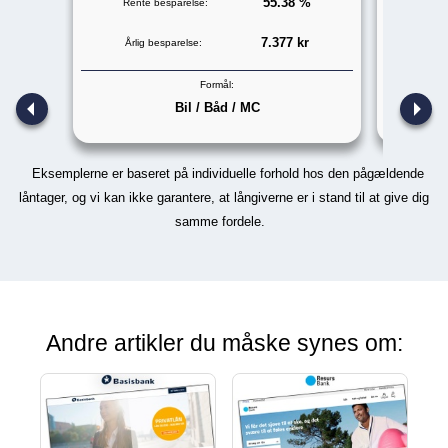
55.38 %
Rente besparelse:
Rent
7.377 kr
Årlig besparelse:
Årli
Formål:
Bil / Båd / MC
Eksemplerne er baseret på individuelle forhold hos den pågældende
låntager, og vi kan ikke garantere, at långiverne er i stand til at give dig
samme fordele.
Andre artikler du måske synes om: